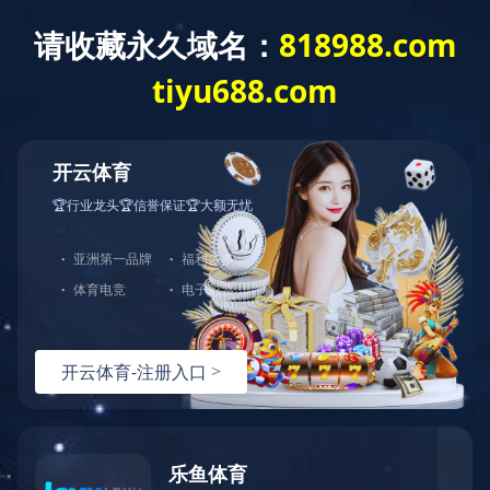
您好，欢迎访问华体会体育官网入口官方网站！
华体会体育官网入口
公司简介
工程案例
您的位置:
首页
>
电子
>
工程案例
医疗配件